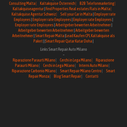
Consulting Malta ⎸
Kaltakquise Österreich ⎸
B2B Telefonmarketing ⎸
Kaltakquiseagentur
|
Find Properties Real estates Flats in Malta ⎸
Kaltakquise Agentur Schweiz ⎸
Sell your Car in Malta
|
Employer rate
Employees
|
Employer rate Employees
|
Employer rate Employees
|
Employer rate Employees
|
Arbeitgeber bewerten Arbeitnehmer
|
Arbeitgeber bewerten Arbeitnehmer
|
Arbeitgeber bewerten
Arbeitnehmer
|
Smart Repair Malta
|
Lead Kaufen CPL Kaltakquise als
Paket
| |
Smart Repair Qatar Katar Doha
|
Links Smart Repair Auto Milano
–
Riparazione Paraurti Milano
⎸
Cerchi in Lega Milano
⎸
Riparazione
Paraurti Milano
⎸
Cerchi in Lega Milano
⎸
Interni Auto Milano
⎸
Riparazione Carbonio Milano
⎸
Smart Repair Milano Centro
⎸
Smart
Repair Monza
⎸
Blog Smart Repair
⎸
Contatti