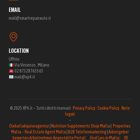
EMAIL
mail@smartrepairauto.it
LOCATION
Ufficio:
Via Vincenzo , Milano
02 87328765565
mail@xp4.it
© 2025 XP4.it – Tutti i diritti riservati ·
Privacy Policy
·
Cookie Policy ·
Note
legali
–
Diekaltakquiseagentur
|
Nutrition Supplements Shop Malta
|
Properties
Malta – Real Estate Agent Malta
|
B2B Telefonmarketing
|
Arbeitgeber
bewerten Arbeitnehmer Angestellte Portal ⎸
Find Cars in Malta ⎸
XX